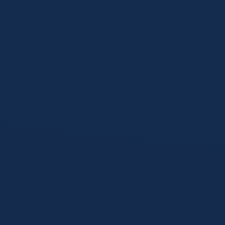
支持 Android 8.0 及以上版本
智能省电与后台流量控制
自动检测并提示版本更新
获取安卓版 APK
iOS 官方版下载
遵循Apple严苛的设计规范，带来如丝般顺滑的滑动与交互体
验。通过官方授权的描述文件安全部署，无需越狱即可轻松安
装。全面支持最新iOS系统特性，包括画中画模式与锁屏实时
活动，让赛事动态时刻相随。
支持 iOS 12.0 及以上版本
完美适配全面屏与灵动岛
企业级证书签名，稳定不掉签
获取苹果版描述文件
安装过程中遇到问题？请访问我们的
帮助中心
获取详细的图
文排查指南。