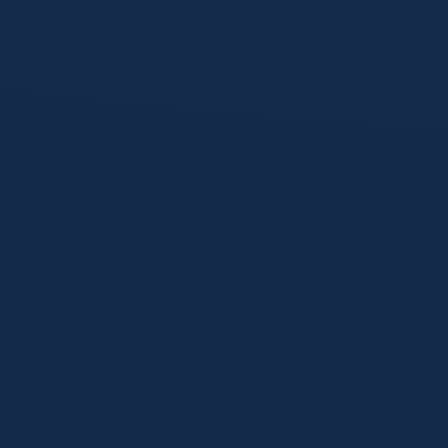
为什么坚持选择官方正版？
在广阔的网络世界中，存在着大量未经授权的第三方修改包。
为了您的设备安全与财产保障，我们强烈建议您仅通过 满冠
体育 官方提供的渠道进行应用获取。
杜绝恶意篡改与隐私泄露
官方安装包经过严格的MD5校验与防篡改处理，绝不包含任
何流氓插件、暗扣费代码或隐私窃取木马。您的每一条数据都
在最高级别的加密协议下传输。
独享专属加速与高清通道
只有使用正版客户端，才能完整接入我们的全球CDN加速网
络。破解版或盗版应用不仅无法获得稳定连接，更可能在关键
赛事期间面临封禁或断线风险。