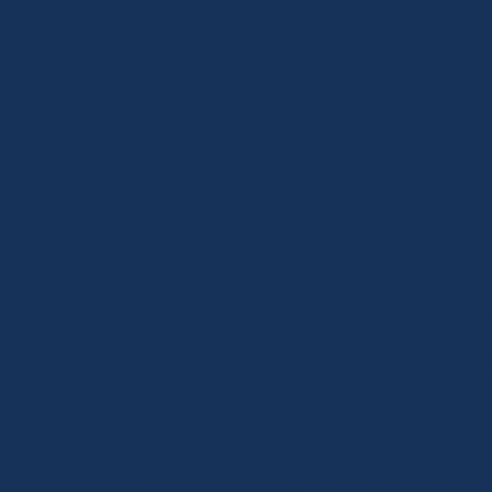
官方正版 · 安全极速下载
掌控全球体育脉搏
尽在满冠体育APP