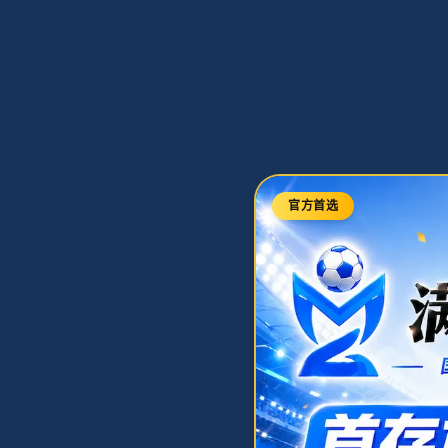
首页
满冠APP下载
最新资讯
帮助中心
关于我们
获取官方APP