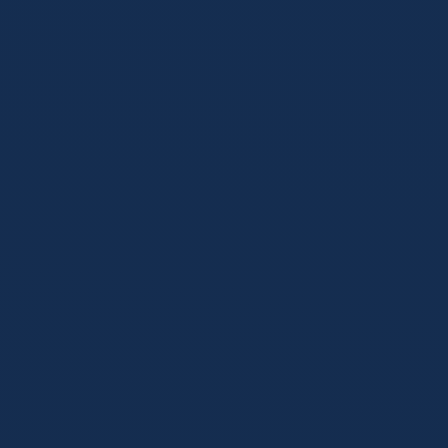
时控球率、射门转化率，到核心球员的跑动距离与传球成功
率。所有这些关键指标，都在毫秒之间同步至您的屏幕。
对于追求深度的硬核球迷而言，我们独家研发的动态战术面板
更是不可多得的利器。通过可视化图表，您可以直观地看到球
队的阵型压迫感、进攻倾向区域以及防守漏洞所在。这种全景
式的数据赋能，将彻底颠覆您的观赛习惯，让您从单纯的旁观
者，进化为洞察秋毫的战术大师。
了解最新版本数据功能升级