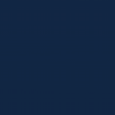
体育
2026-05-18
2026世界杯小组赛赛程最新：抽签后最值得盯紧的
一份全景观赛指南
小组抽签落定后，2026世界杯小组赛的热度正迅速升温。本文
从分组格局、洲际球队分布到每日赛程看点，帮你一次掌握最
值得关注的对阵与观赛节奏。
阅读更多资讯