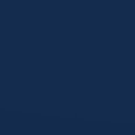
无缝跨平台，随时随地接入赛场
满冠APP下载提供全面适配主流操作系统的官方安装方案。无
论您使用何种设备，都能获得高度一致的优质体验与安全保
障。
Android 官方版下载
专为安卓生态深度优化。体积轻巧，安装极速，完美兼容各类
品牌手机与平板设备。采用断点续传技术，即使在弱网环境下
也能稳定获取最新APK安装包。告别应用商店的繁琐限制，
一键直达纯净体育世界。