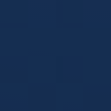
双端原生开发，极致性能优化
针对Android与iOS系统特性进行深度原生开发。极简的UI架构
设计，不仅美观大方，更大幅降低了系统资源占用。出色的电
池优化与内存管理技术，让老旧机型也能流畅运行，尽享丝滑
操作体验。
构建全景数据矩阵，
让每一次分析都有据可循
在现代体育竞技中，数据往往比肉眼更能揭示比赛的本质。满
冠体育深谙此道，为此我们倾力打造了行业领先的赛事数据中
心。这不仅是数据的堆砌，更是对海量信息进行结构化梳理与
智能分析的结晶。
当您打开MG app，您获取的不仅是简单的比分变化。我们为
您呈现的是一个立体的赛场：从球队历史交锋记录、近期战绩
走势，到首发阵容的身价对比、伤停情况；从比赛进行中的实