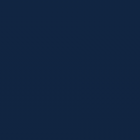
提供满冠APP官方正版下载与更新入口，覆盖Android与iOS，
并提供安装教程、版本公告与常见问题支持，面向中国大陆用
户提供安全稳定的移动端体育服务。
快速导航
首页
满冠APP下载
最新资讯
帮助中心
关于我们